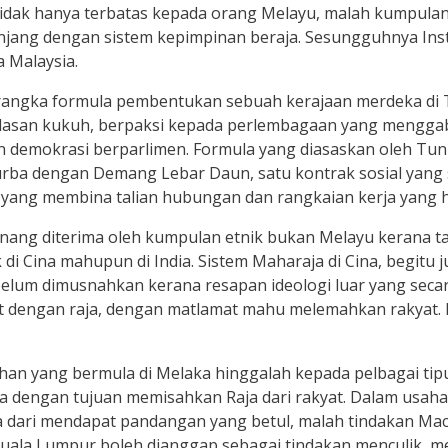
idak hanya terbatas kepada orang Melayu, malah kumpulan e
njang dengan sistem kepimpinan beraja. Sesungguhnya Insti
 Malaysia.
erangka formula pembentukan sebuah kerajaan merdeka di
dasan kukuh, berpaksi kepada perlembagaan yang menggabu
an demokrasi berparlimen. Formula yang diasaskan oleh T
rba dengan Demang Lebar Daun, satu kontrak sosial yang
la yang membina talian hubungan dan rangkaian kerja yang 
senang diterima oleh kumpulan etnik bukan Melayu kerana
di Cina mahupun di India. Sistem Maharaja di Cina, begitu j
lum dimusnahkan kerana resapan ideologi luar yang secara
t dengan raja, dengan matlamat mahu melemahkan rakyat. Ra
ahan yang bermula di Melaka hinggalah kepada pelbagai tip
 dengan tujuan memisahkan Raja dari rakyat. Dalam usa
 dari mendapat pandangan yang betul, malah tindakan Mac 
Kuala Lumpur boleh dianggap sebagai tindakan menculik, 