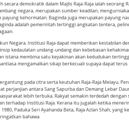
ih secara demokratik dalam Majlis Raja-Raja ialah seorang 
h lambang negara, merupakan sumber keadilan, mengurni
an payung kehormatan. Baginda juga merupakan payung n
ginda adalah pemerintah tertinggi angkatan tentera, peli
agaan.
m Rukun Negara. Institusi Raja dapat memberikan kestabila
insip kedaulatan undang-undang dan kebebasan kehakiman
nan istana membina satu keyakinan akan kedudukan terting
antiasa mengamalkan sikap berkecuali supaya dapat terus
a bergantung pada citra serta keutuhan Raja-Raja Melayu. 
at perjanjian antara Sang Sapurba dan Demang Lebar Daun,
masyarakat lebih terbuka. Rakyat semakin terdedah denga
terhadap Institusi Raja. Kerana itu jugalah ketika mener
 1980, Paduka Seri Ayahanda Beta, Raja Azlan Shah, yang ke
eringatkan bahawa