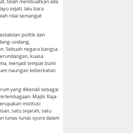
at, telah membuatkan ada
u sejati, lalu bara
ah nilai semangat
stabilan politik dan
ndang-undang,
n. Sebuah negara bangsa
perundangan, kuasa
ama, menjadi tempat bumi
 dalam naungan keberkatan
orum yang dikenali sebagai
erlembagaan. Majlis Raja-
erupakan institusi
san, satu sejarah, satu
an lunas-lunas syura dalam