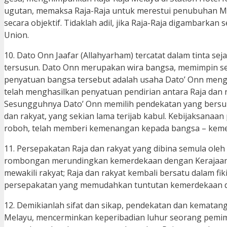
ugutan, memaksa Raja-Raja untuk merestui penubuhan Malay
secara objektif. Tidaklah adil, jika Raja-Raja digambar
Union.
10. Dato Onn Jaafar (Allahyarham) tercatat dalam tinta s
tersusun. Dato Onn merupakan wira bangsa, memimpin 
penyatuan bangsa tersebut adalah usaha Dato’ Onn mengh
telah menghasilkan penyatuan pendirian antara Raja dan
Sesungguhnya Dato’ Onn memilih pendekatan yang bersu
dan rakyat, yang sekian lama terijab kabul. Kebijaksana
roboh, telah memberi kemenangan kepada bangsa – kemenan
11. Persepakatan Raja dan rakyat yang dibina semula oleh
rombongan merundingkan kemerdekaan dengan Kerajaan In
mewakili rakyat; Raja dan rakyat kembali bersatu dalam f
persepakatan yang memudahkan tuntutan kemerdekaan da
12. Demikianlah sifat dan sikap, pendekatan dan kematan
Melayu, mencerminkan keperibadian luhur seorang pemim