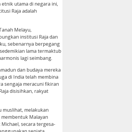
tnik utama di negara ini,
tusi Raja adalah
 Tanah Melayu,
ngkan institusi Raja dan
unku, sebenarnya berpegang
 sedemikian lama termaktub
harmonis lagi seimbang.
 tamadun dan budaya mereka
uga di India telah membina
 sengaja meracuni fikiran
ja disisihkan, rakyat
u muslihat, melakukan
ha membentuk Malayan
Michael, secara tergesa-
menggunakan senjata