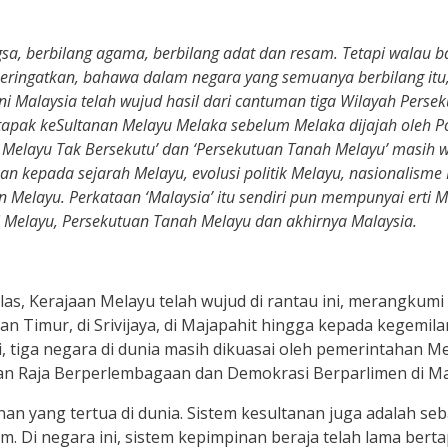
sa, berbilang agama, berbilang adat dan resam. Tetapi walau b
diperingatkan, bahawa dalam negara yang semuanya berbilang itu,
i Malaysia telah wujud hasil dari cantuman tiga Wilayah Pers
tapak keSultanan Melayu Melaka sebelum Melaka dijajah oleh P
ri Melayu Tak Bersekutu’ dan ‘Persekutuan Tanah Melayu’ masi
kan kepada sejarah Melayu, evolusi politik Melayu, nasionalisme
elayu. Perkataan ‘Malaysia’ itu sendiri pun mempunyai erti M
ri Melayu, Persekutuan Tanah Melayu dan akhirnya Malaysia.
as, Kerajaan Melayu telah wujud di rantau ini, merangkumi
ntan Timur, di Srivijaya, di Majapahit hingga kepada kegem
ni, tiga negara di dunia masih dikuasai oleh pemerintahan M
aan Raja Berperlembagaan dan Demokrasi Berparlimen di Ma
nan yang tertua di dunia. Sistem kesultanan juga adalah se
 Di negara ini, sistem kepimpinan beraja telah lama bertap