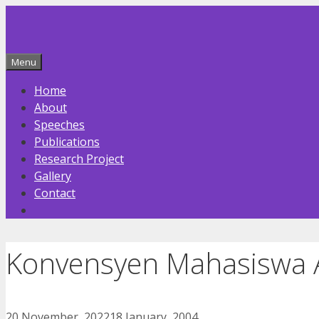
Skip
to
content
Menu
Home
About
Speeches
Publications
Research Project
Gallery
Contact
Konvensyen Mahasiswa 
20 November, 2022
18 January, 2004