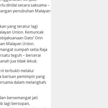
lu dinilai secara saksama –
rancangan penubuhan Malayan
kan yang teratur lagi
alayan Union. Kemuncak
Kebijaksanaan Dato’ Onn
han Malayan Union.
mangat sumpah setia Raja
rsatu teguh – bercerai
nah jua tidak lekuk.
i terbukti melalui
a barisan pemimpin yang
 bersama dalam melangkah;
dan bersemangat jati
b lagi bersopan,