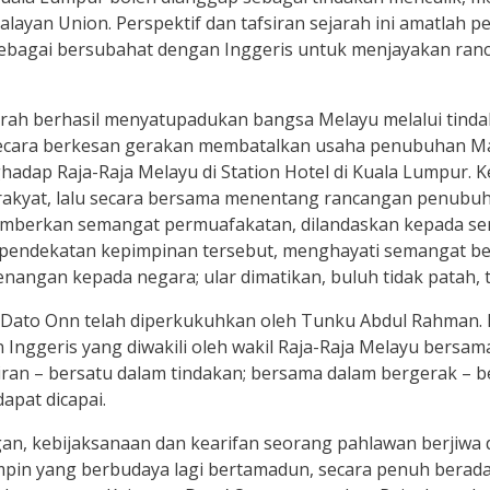
an Union. Perspektif dan tafsiran sejarah ini amatlah per
kan sebagai bersubahat dengan Inggeris untuk menjayakan 
ejarah berhasil menyatupadukan bangsa Melayu melalui tinda
secara berkesan gerakan membatalkan usaha penubuhan M
adap Raja-Raja Melayu di Station Hotel di Kuala Lumpur. 
 rakyat, lalu secara bersama menentang rancangan penubu
mberkan semangat permuafakatan, dilandaskan kepada se
an pendekatan kepimpinan tersebut, menghayati semangat be
gan kepada negara; ular dimatikan, buluh tidak patah, ta
 Dato Onn telah diperkukuhkan oleh Tunku Abdul Rahman. In
ggeris yang diwakili oleh wakil Raja-Raja Melayu bersam
ikiran – bersatu dalam tindakan; bersama dalam bergerak –
pat dicapai.
gan, kebijaksanaan dan kearifan seorang pahlawan berjiwa 
pin yang berbudaya lagi bertamadun, secara penuh berada