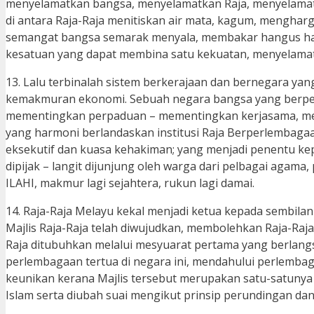
menyelamatkan bangsa, menyelamatkan Raja, menyelamatk
di antara Raja-Raja menitiskan air mata, kagum, mengharg
semangat bangsa semarak menyala, membakar hangus has
kesatuan yang dapat membina satu kekuatan, menyelama
13. Lalu terbinalah sistem berkerajaan dan bernegara yan
kemakmuran ekonomi. Sebuah negara bangsa yang berpeg
mementingkan perpaduan – mementingkan kerjasama, m
yang harmoni berlandaskan institusi Raja Berperlembaga
eksekutif dan kuasa kehakiman; yang menjadi penentu kep
dipijak – langit dijunjung oleh warga dari pelbagai agam
ILAHI, makmur lagi sejahtera, rukun lagi damai.
14. Raja-Raja Melayu kekal menjadi ketua kepada sembilan
Majlis Raja-Raja telah diwujudkan, membolehkan Raja-Raj
Raja ditubuhkan melalui mesyuarat pertama yang berlangsu
perlembagaan tertua di negara ini, mendahului perlembagaa
keunikan kerana Majlis tersebut merupakan satu-satunya 
Islam serta diubah suai mengikut prinsip perundingan da