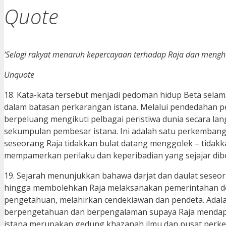
Quote
‘Selagi rakyat menaruh kepercayaan terhadap Raja dan menghor
Unquote
18. Kata-kata tersebut menjadi pedoman hidup Beta selama 
dalam batasan perkarangan istana. Melalui pendedahan p
berpeluang mengikuti pelbagai peristiwa dunia secara lan
sekumpulan pembesar istana. Ini adalah satu perkembang
seseorang Raja tidakkan bulat datang menggolek – tidakk
mempamerkan perilaku dan keperibadian yang sejajar dib
19. Sejarah menunjukkan bahawa darjat dan daulat seseor
hingga membolehkan Raja melaksanakan pemerintahan de
pengetahuan, melahirkan cendekiawan dan pendeta. Adal
berpengetahuan dan berpengalaman supaya Raja mendapat
istana merupakan gedung khazanah ilmu dan pusat perkem