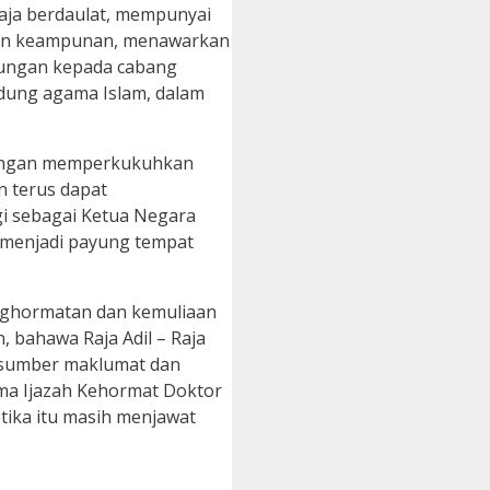
Raja berdaulat, mempunyai
akan keampunan, menawarkan
aungan kepada cabang
ndung agama Islam, dalam
n dengan memperkukuhkan
 terus dapat
gi sebagai Ketua Negara
 menjadi payung tempat
Penghormatan dan kemuliaan
 bahawa Raja Adil – Raja
n sumber maklumat dan
ima Ijazah Kehormat Doktor
tika itu masih menjawat