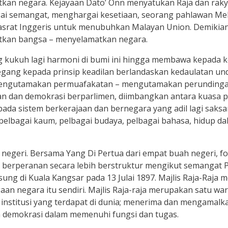
an negara. Kejayaan Dato’ Onn menyatukan Raja dan raky
ai semangat, menghargai kesetiaan, seorang pahlawan Melay
rat Inggeris untuk menubuhkan Malayan Union. Demikianl
tkan bangsa – menyelamatkan negara.
g kukuh lagi harmoni di bumi ini hingga membawa kepada ke
ang kepada prinsip keadilan berlandaskan kedaulatan u
engutamakan permuafakatan – mengutamakan perundinga
an dan demokrasi berparlimen, diimbangkan antara kuasa 
ada sistem berkerajaan dan bernegara yang adil lagi saks
a, pelbagai kaum, pelbagai budaya, pelbagai bahasa, hidup
 negeri. Bersama Yang Di Pertua dari empat buah negeri, f
a berperanan secara lebih berstruktur mengikut semangat P
ng di Kuala Kangsar pada 13 Julai 1897. Majlis Raja-Raja m
n negara itu sendiri. Majlis Raja-raja merupakan satu wari
institusi yang terdapat di dunia; menerima dan mengamalk
n demokrasi dalam memenuhi fungsi dan tugas.