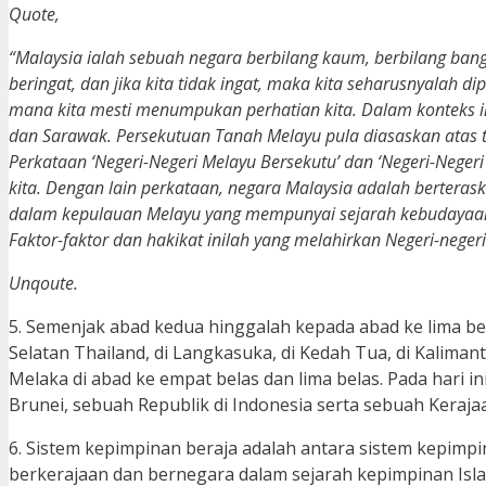
Quote,
“Malaysia ialah sebuah negara berbilang kaum, berbilang bang
beringat, dan jika kita tidak ingat, maka kita seharusnyalah 
mana kita mesti menumpukan perhatian kita. Dalam konteks in
dan Sarawak. Persekutuan Tanah Melayu pula diasaskan atas 
Perkataan ‘Negeri-Negeri Melayu Bersekutu’ dan ‘Negeri-Nege
kita. Dengan lain perkataan, negara Malaysia adalah berteras
dalam kepulauan Melayu yang mempunyai sejarah kebudayaan M
Faktor-faktor dan hakikat inilah yang melahirkan Negeri-nege
Unqoute.
5. Semenjak abad kedua hinggalah kepada abad ke lima bel
Selatan Thailand, di Langkasuka, di Kedah Tua, di Kalima
Melaka di abad ke empat belas dan lima belas. Pada hari i
Brunei, sebuah Republik di Indonesia serta sebuah Keraj
6. Sistem kepimpinan beraja adalah antara sistem kepimpi
berkerajaan dan bernegara dalam sejarah kepimpinan Islam.