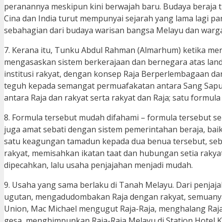
peranannya meskipun kini berwajah baru. Budaya beraja t
Cina dan India turut mempunyai sejarah yang lama lagi pa
sebahagian dari budaya warisan bangsa Melayu dan warga
7. Kerana itu, Tunku Abdul Rahman (Almarhum) ketika m
mengasaskan sistem berkerajaan dan bernegara atas lan
institusi rakyat, dengan konsep Raja Berperlembagaan d
teguh kepada semangat permuafakatan antara Sang Sapu
antara Raja dan rakyat serta rakyat dan Raja; satu formu
8. Formula tersebut mudah difahami – formula tersebut 
juga amat sebati dengan sistem pemerintahan beraja, baik 
satu keagungan tamadun kepada dua benua tersebut, sebe
rakyat, memisahkan ikatan taat dan hubungan setia rakya
dipecahkan, lalu usaha penjajahan menjadi mudah.
9. Usaha yang sama berlaku di Tanah Melayu. Dari penjaj
ugutan, mengadudombakan Raja dengan rakyat, semuanya
Union, Mac Michael mengugut Raja-Raja, menghalang Raja
gesa, menghimpunkan Raja-Raja Melayu di Station Hotel 