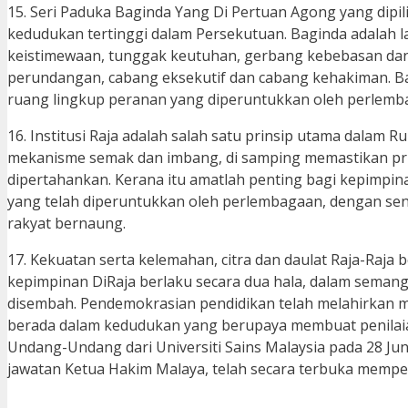
15. Seri Paduka Baginda Yang Di Pertuan Agong yang dipil
kedudukan tertinggi dalam Persekutuan. Baginda adala
keistimewaan, tunggak keutuhan, gerbang kebebasan d
perundangan, cabang eksekutif dan cabang kehakiman. Ba
ruang lingkup peranan yang diperuntukkan oleh perlemb
16. Institusi Raja adalah salah satu prinsip utama dala
mekanisme semak dan imbang, di samping memastikan pr
dipertahankan. Kerana itu amatlah penting bagi kepimpi
yang telah diperuntukkan oleh perlembagaan, dengan sen
rakyat bernaung.
17. Kekuatan serta kelemahan, citra dan daulat Raja-Raj
kepimpinan DiRaja berlaku secara dua hala, dalam semang
disembah. Pendemokrasian pendidikan telah melahirkan 
berada dalam kedudukan yang berupaya membuat penilaian 
Undang-Undang dari Universiti Sains Malaysia pada 28 Jun
jawatan Ketua Hakim Malaya, telah secara terbuka memp