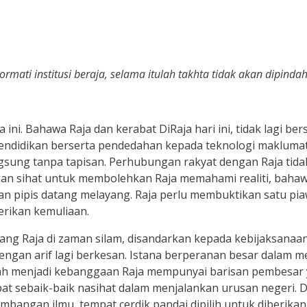
mati institusi beraja, selama itulah takhta tidak akan dipindah
ini. Bahawa Raja dan kerabat DiRaja hari ini, tidak lagi be
endidikan berserta pendedahan kepada teknologi maklumat 
gsung tanpa tapisan. Perhubungan rakyat dengan Raja tidak
an sihat untuk membolehkan Raja memahami realiti, bahawa
an pipis datang melayang. Raja perlu membuktikan satu pia
erikan kemuliaan.
ang Raja di zaman silam, disandarkan kepada kebijaksanaan
ngan arif lagi berkesan. Istana berperanan besar dalam
ah menjadi kebanggaan Raja mempunyai barisan pembesar 
 sebaik-baik nasihat dalam menjalankan urusan negeri. D
bangan ilmu, tempat cerdik pandai dipilih untuk diberika