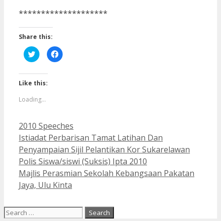
********************
Share this:
Click
Click
to
to
share
share
on
on
Twitter
Facebook
(Opens
(Opens
Like this:
in
in
new
new
Loading...
window)
window)
Categories
2010 Speeches
Istiadat Perbarisan Tamat Latihan Dan
Penyampaian Sijil Pelantikan Kor Sukarelawan
Polis Siswa/siswi (Suksis) Ipta 2010
Majlis Perasmian Sekolah Kebangsaan Pakatan
Jaya, Ulu Kinta
Search