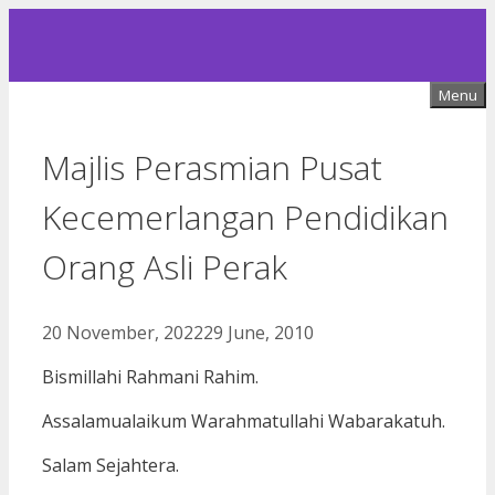
Skip
to
content
Menu
Majlis Perasmian Pusat
Kecemerlangan Pendidikan
Orang Asli Perak
20 November, 2022
29 June, 2010
Bismillahi Rahmani Rahim.
Assalamualaikum Warahmatullahi Wabarakatuh.
Salam Sejahtera.