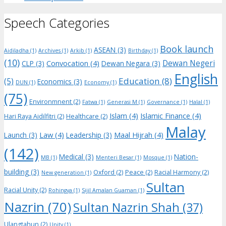
Speech Categories
Book launch
ASEAN
(3)
Aidiladha
(1)
Archives
(1)
Arkib
(1)
Birthday
(1)
(10)
Dewan Negeri
Convocation
(4)
CLP
(3)
Dewan Negara
(3)
English
Education
(8)
(5)
Economics
(3)
DUN
(1)
Economy
(1)
(75)
Environmnent
(2)
Fatwa
(1)
Generasi M
(1)
Governance
(1)
Halal
(1)
Islam
(4)
Islamic Finance
(4)
Hari Raya Aidilfitri
(2)
Healthcare
(2)
Malay
Law
(4)
Maal Hijrah
(4)
Launch
(3)
Leadership
(3)
(142)
Medical
(3)
Nation-
MB
(1)
Menteri Besar
(1)
Mosque
(1)
building
(3)
Oxford
(2)
Peace
(2)
Racial Harmony
(2)
New generation
(1)
Sultan
Racial Unity
(2)
Rohingya
(1)
Sijil Amalan Guaman
(1)
Nazrin
(70)
Sultan Nazrin Shah
(37)
Ulangtahun
(2)
Unity
(1)