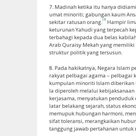
7. Madinah ketika itu hanya didiam
umat minoriti; gabungan kaum Ans
[3]
sekitar ratusan orang.
Hampir lima
keturunan Yahudi yang terpecah k
terbahagi kepada dua belas kabilah
Arab Quraisy Mekah yang memiliki
struktur politik yang tersusun.
8. Pada hakikatnya, Negara Islam 
rakyat pelbagai agama – pelbagai 
kumpulan minoriti Islam diberikan
Ia diperoleh melalui kebijaksanaan
kerjasama, menyatukan penduduk 
latar belakang sejarah, status eko
memupuk hubungan harmoni, meny
sifat toleransi, merangkaikan hubu
tanggung jawab pertahanan untuk