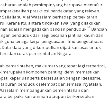
 cabaran adalah pemimpin yang berupaya mentafsir
emperkenalkan preskripsi pendekatan yang relevan.
ah Sallallahu Alai Wassalam berhadap persekitaran
u. Kerana itu, antara tindakan awal yang dilakukan
[2]
dinah adalah mengadakan bancian penduduk.
Bancian
angan penduduk dari segi pecahan jantina, kaum dan
ek guna tenaga kerja, penguasaan ilmu pengetahuan,
. Data-data yang dikumpulkan dijadikan asas untuk
em dan corak pemerintahan Negara.
h pemerintahan, maklumat yang tepat lagi terperinci,
uk merupakan komponen penting, demi memastikan
ati keperluan serta bersesuaian dengan idealisme,
a taburan penduduk setempat dan semasa. Nyatalah,
ai Wassalam membangunkan pemerintahan dan
egara berpaksikan ummah ataupun berkonsepkan