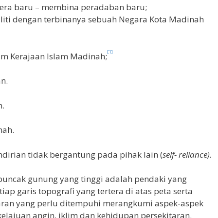
 era baru – membina peradaban baru;
iti dengan terbinanya sebuah Negara Kota Madinah
[1]
lam Kerajaan Islam Madinah;
n.
n.
nah.
dirian tidak bergantung pada pihak lain (
self- reliance).
 puncak gunung yang tinggi adalah pendaki yang
p garis topografi yang tertera di atas peta serta
baran yang perlu ditempuhi merangkumi aspek-aspek
elajuan angin, iklim dan kehidupan persekitaran.