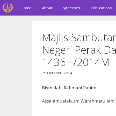
Skip
Home
About
Speeches
Publications
to
content
Majlis Sambutan
Negeri Perak Da
1436H/2014M
25 October, 2014
Bismillahi Rahmani Rahim
Assalamualaikum Warahmatullahi