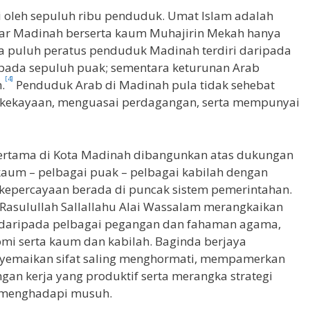
i oleh sepuluh ribu penduduk. Umat Islam adalah
ar Madinah berserta kaum Muhajirin Mekah hanya
 puluh peratus penduduk Madinah terdiri daripada
epada sepuluh puak; sementara keturunan Arab
[4]
.
Penduduk Arab di Madinah pula tidak sehebat
 kekayaan, menguasai perdagangan, serta mempunyai
pertama di Kota Madinah dibangunkan atas dukungan
kaum – pelbagai puak – pelbagai kabilah dengan
 kepercayaan berada di puncak sistem pemerintahan.
 Rasulullah Sallallahu Alai Wassalam merangkaikan
daripada pelbagai pegangan dan fahaman agama,
nomi serta kaum dan kabilah. Baginda berjaya
emaikan sifat saling menghormati, mempamerkan
ngan kerja yang produktif serta merangka strategi
 menghadapi musuh.