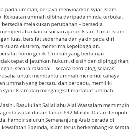
da pada ummah, berjaya menyinarkan syiar Islam
nia. Kekuatan ummah dibina daripada minda terbuka,
 bersedia melakukan perubahan – bersedia
 mempertahankan kesucian ajaran Islam. Umat Islam
ngan luas, bersifat sederhana dan yakin pada diri.
ara-suara ekstrem, menerima kepelbagaian,
bersifat homo genik. Ummah yang berlainan
dak cepat dijatuhkan hukum, disisih dan dipinggirkan;
ngani secara rasional – secara berdialog, selaras
erusaha untuk membantu ummah menemui cahaya
atan ummah yang bersatu dan berpadu, memiliki
n syiar Islam dan mengangkat martabat ummah.
 Masihi. Rasulullah Sallallahu Alai Wassalam memimpin
Baginda wafat dalam tahun 632 Masihi. Dalam tempoh
da, hampir seluruh Semenanjung Arab berada di
 kewafatan Baginda, Islam terus berkembang ke serata