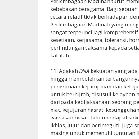
Perlembagaan Madinah turut membe
kebebasan beragama. Bagi sebuah
secara relatif tidak berhadapan de
Perlembagaan Madinah yang menga
sangat terperinci lagi komprehens
kesetiaan, kerjasama, toleransi, h
perlindungan saksama kepada set
kabilah.
11. Apakah
DNA
kekuatan yang ada 
hingga membolehkan terbangunnya
penerimaan kepimpinan dan kebij
untuk berhijrah, disusuli kejayaa
daripada kebijaksanaan seorang p
niat, kejujuran hasrat, kesungguhan
wawasan besar; lalu mendapat sokon
ikhlas, jujur dan berintegriti, jug
masing untuk memenuhi tuntutan I