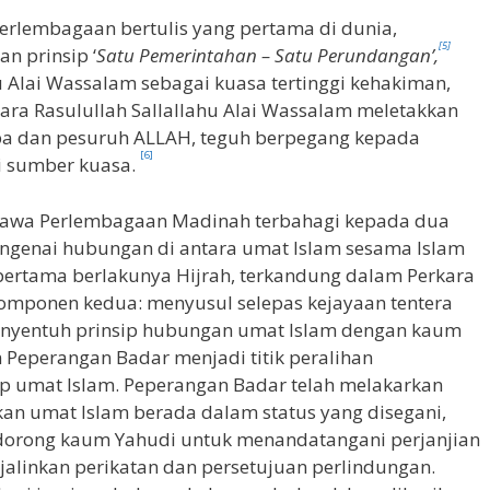
rlembagaan bertulis yang pertama di dunia,
[5]
n prinsip ‘
Satu Pemerintahan – Satu Perundangan’,
 Alai Wassalam sebagai kuasa tertinggi kehakiman,
ara Rasulullah Sallallahu Alai Wassalam meletakkan
mba dan pesuruh ALLAH, teguh berpegang kepada
[6]
i sumber kuasa.
awa Perlembagaan Madinah terbahagi kepada dua
genai hubungan di antara umat Islam sesama Islam
pertama berlakunya Hijrah, terkandung dalam Perkara
komponen kedua: menyusul selepas kejayaan tentera
enyentuh prinsip hubungan umat Islam dengan kaum
 Peperangan Badar menjadi titik peralihan
p umat Islam. Peperangan Badar telah melakarkan
kan umat Islam berada dalam status yang disegani,
ndorong kaum Yahudi untuk menandatangani perjanjian
alinkan perikatan dan persetujuan perlindungan.