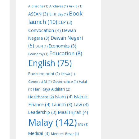
Aidiladha
(1)
Archives
(1)
Arkib
(1)
Book
ASEAN
(3)
Birthday
(1)
launch
(10)
CLP
(3)
Convocation
(4)
Dewan
Dewan Negeri
Negara
(3)
(5)
Economics
(3)
DUN
(1)
Education
(8)
Economy
(1)
English
(75)
Environmnent
(2)
Fatwa
(1)
Generasi M
(1)
Governance
(1)
Halal
Hari Raya Aidilfitri
(2)
(1)
Islam
(4)
Islamic
Healthcare
(2)
Finance
(4)
Law
(4)
Launch
(3)
Maal Hijrah
(4)
Leadership
(3)
Malay
(142)
MB
(1)
Medical
(3)
Menteri Besar
(1)