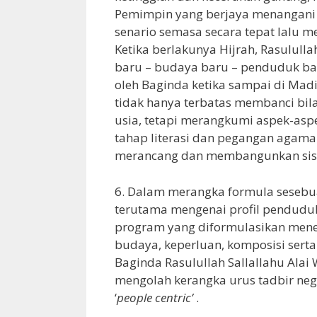
Pemimpin yang berjaya menangani
senario semasa secara tepat lalu m
Ketika berlakunya Hijrah, Rasulull
baru – budaya baru – penduduk bar
oleh Baginda ketika sampai di Ma
tidak hanya terbatas membanci bil
usia, tetapi merangkumi aspek-asp
tahap literasi dan pegangan agama
merancang dan membangunkan sist
6. Dalam merangka formula sesebua
terutama mengenai profil pendud
program yang diformulasikan menep
budaya, keperluan, komposisi sert
Baginda Rasulullah Sallallahu Al
mengolah kerangka urus tadbir n
‘
people centric’
.