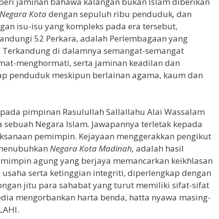
ri jaminan bahawa kalangan bukan Islam diberikan
Negara Kota
dengan sepuluh ribu penduduk
,
dan
ngan isu-isu yang kompleks pada era tersebut,
ndungi 52 Perkara, adalah Perlembagaan yang
if. Terkandung di dalamnya semangat-semangat
ormat-menghormati, serta jaminan keadilan dan
iap penduduk meskipun berlainan agama, kaum dan
pada pimpinan Rasulullah Sallallahu Alai Wassalam
 sebuah Negara Islam
.
Jawapannya terletak kepada
aksanaan pemimpin. Kejayaan menggerakkan pengikut
n menubuhkan
Negara Kota Madinah,
adalah hasil
emimpin agung yang berjaya memancarkan keikhlasan
 usaha serta ketinggian integriti, diperlengkap dengan
gan jitu para sahabat yang turut memiliki sifat-sifat
a sedia mengorbankan harta benda, hatta nyawa masing-
LAHI.