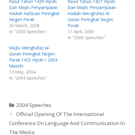
Rasul Tahun 1429 Hijrah
Rasul Tahun 1427 Hijrah
r
o
(
k
Dan Majlis Penyampaian
Dan Majlis Penyampaian
O
(
p
O
Hadiah Hafazan Peringkat
Hadiah Menghafaz Al-
e
p
Negeri Perak
Quran Peringkat Negeri
n
e
s
n
20 March, 2008
Perak
i
s
n
i
In "2008 Speeches"
11 April, 2006
n
n
In "2006 Speeches"
e
n
w
e
w
w
Majlis Menghafaz Al-
i
w
n
i
Quran Peringkat Negeri
d
n
o
d
Perak 1425 Hijrah / 2004
w
o
Masehi
)
w
)
13 May, 2004
In "2004 Speeches"
Categories
2004 Speeches
Official Opening Of The International
Conference On Language And Communication In
The Media