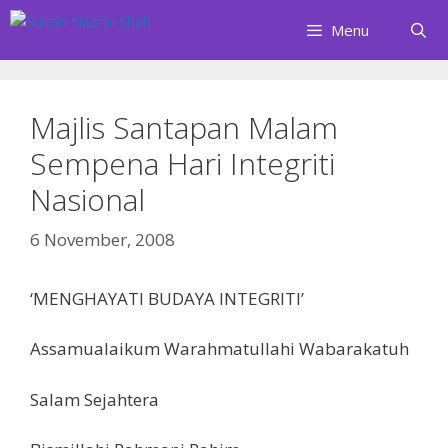
Skip
Menu
to
content
Majlis Santapan Malam
Sempena Hari Integriti
Nasional
6 November, 2008
‘MENGHAYATI BUDAYA INTEGRITI’
Assamualaikum Warahmatullahi Wabarakatuh
Salam Sejahtera