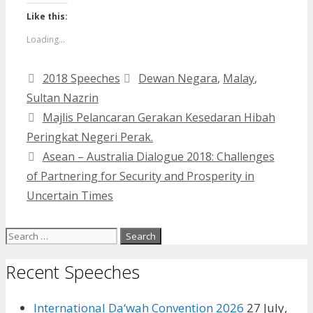
Twitter
Facebook
(Opens
(Opens
Like this:
in
in
new
new
Loading...
window)
window)
Categories
Tags
2018 Speeches
Dewan Negara
,
Malay
,
Sultan Nazrin
Majlis Pelancaran Gerakan Kesedaran Hibah
Peringkat Negeri Perak.
Asean – Australia Dialogue 2018: Challenges
of Partnering for Security and Prosperity in
Uncertain Times
Search
for:
Recent Speeches
International Da‘wah Convention 2026
27 July,