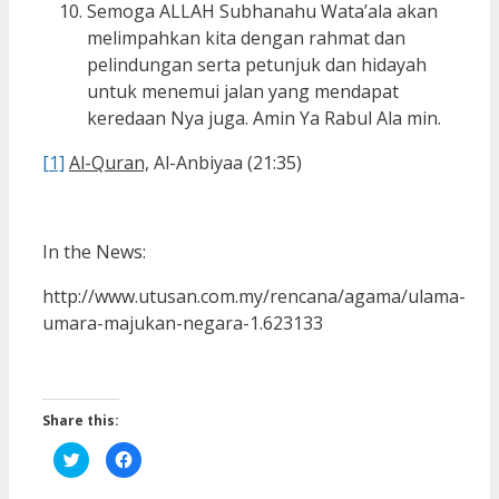
Semoga ALLAH Subhanahu Wata’ala akan
melimpahkan kita dengan rahmat dan
pelindungan serta petunjuk dan hidayah
untuk menemui jalan yang mendapat
keredaan Nya juga. Amin Ya Rabul Ala min.
[1]
Al-Quran,
Al-Anbiyaa (21:35)
In the News:
http://www.utusan.com.my/rencana/agama/ulama-
umara-majukan-negara-1.623133
Share this:
Click
Click
to
to
share
share
on
on