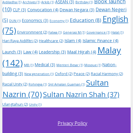
Book launch
ASEAN
(3)
Aidiladha
(1)
Archives
(1)
Arkib
(1)
Birthday
(1)
(10)
Dewan Negeri
Convocation
(4)
CLP
(3)
Dewan Negara
(3)
English
Education
(8)
(5)
Economics
(3)
DUN
(1)
Economy
(1)
(75)
Environmnent
(2)
Fatwa
(1)
Generasi M
(1)
Governance
(1)
Halal
(1)
Islam
(4)
Islamic Finance
(4)
Hari Raya Aidilfitri
(2)
Healthcare
(2)
Malay
Law
(4)
Maal Hijrah
(4)
Launch
(3)
Leadership
(3)
(142)
Medical
(3)
Nation-
MB
(1)
Menteri Besar
(1)
Mosque
(1)
building
(3)
Oxford
(2)
Peace
(2)
Racial Harmony
(2)
New generation
(1)
Sultan
Racial Unity
(2)
Rohingya
(1)
Sijil Amalan Guaman
(1)
Nazrin
(70)
Sultan Nazrin Shah
(37)
Ulangtahun
(2)
Unity
(1)
Privacy Policy