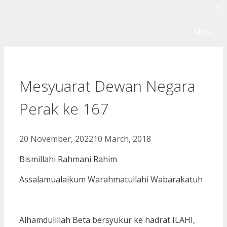
Skip
to
Menu
content
Mesyuarat Dewan Negara
Perak ke 167
20 November, 2022
10 March, 2018
Bismillahi Rahmani Rahim
Assalamualaikum Warahmatullahi Wabarakatuh
Alhamdulillah Beta bersyukur ke hadrat ILAHI,