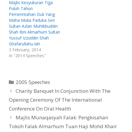
o
d
Majlis Kesyukuran Tiga
w
o
Puluh Tahun
)
w
)
Pemerintahan Duli Yang
Maha Mulia Paduka Seri
Sultan Azlan Muhibbuddin
Shah Ibni Almarhum Sultan
Yussuf Izzuddin Shah
Ghafarullahu-lah
3 February, 2014
In "2014 Speeches"
Categories
2005 Speeches
Charity Banquet In Conjunction With The
Opening Ceremony Of The International
Conference On Oral Health
Majlis Munaqasyah Falak: Pengkisahan
Tokoh Falak Almarhum Tuan Haji Mohd Khair