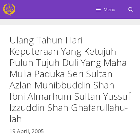
Skip
Menu
to
content
Ulang Tahun Hari
Keputeraan Yang Ketujuh
Puluh Tujuh Duli Yang Maha
Mulia Paduka Seri Sultan
Azlan Muhibbuddin Shah
Ibni Almarhum Sultan Yussuf
Izzuddin Shah Ghafarullahu-
lah
19 April, 2005