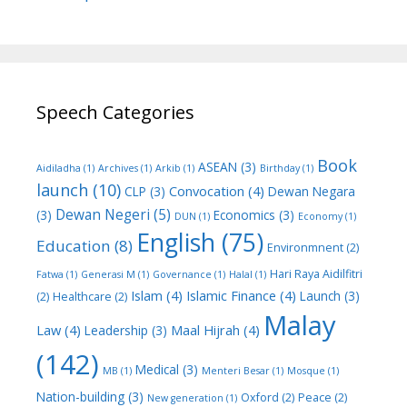
Speech Categories
Book
ASEAN
(3)
Aidiladha
(1)
Archives
(1)
Arkib
(1)
Birthday
(1)
launch
(10)
Convocation
(4)
CLP
(3)
Dewan Negara
Dewan Negeri
(5)
(3)
Economics
(3)
DUN
(1)
Economy
(1)
English
(75)
Education
(8)
Environmnent
(2)
Hari Raya Aidilfitri
Fatwa
(1)
Generasi M
(1)
Governance
(1)
Halal
(1)
Islam
(4)
Islamic Finance
(4)
Launch
(3)
(2)
Healthcare
(2)
Malay
Law
(4)
Maal Hijrah
(4)
Leadership
(3)
(142)
Medical
(3)
MB
(1)
Menteri Besar
(1)
Mosque
(1)
Nation-building
(3)
Oxford
(2)
Peace
(2)
New generation
(1)