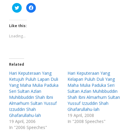
C
C
l
l
i
i
c
c
k
k
t
t
Like this:
o
o
s
s
h
h
Loading...
a
a
r
r
e
e
o
o
n
n
T
F
w
a
Related
i
c
t
e
t
b
Hari Keputeraan Yang
Hari Keputeraan Yang
e
o
Ketujuh Puluh Lapan Duli
Kelapan Puluh Duli Yang
r
o
(
k
Yang Maha Mulia Paduka
Maha Mulia Paduka Seri
O
(
p
O
Seri Sultan Azlan
Sultan Azlan Muhibbuddin
e
p
Muhibbuddin Shah Ibni
Shah Ibni Almarhum Sultan
n
e
s
n
Almarhum Sultan Yussuf
Yussuf Izzuddin Shah
i
s
n
i
Izzuddin Shah
Ghafarullahu-lah
n
n
Ghafarullahu-lah
19 April, 2008
e
n
w
e
19 April, 2006
In "2008 Speeches"
w
w
i
w
In "2006 Speeches"
n
i
d
n