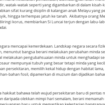
ir, watak-watak seperti yang digambarkan di dalam kisah-k
abkan sifat kurang disiplin di kalangan anak Melayu yang 
 asyik, hingga terhempas jatuh ke tanah. Akibatnya orang 
iiringi korus, membiarkan Si Luncai terjun dengan labu-la
dai.
gara mencapai kemerdekaan. Landskap negara secara fizika
ah, menuntut bangsa berani melakukan perubahan minda sec
al melakukan pengubahsuaian minda untuk menghadapi se
osaur mempunyai tubuh yang besar tetapi minda yang kecil
persekitaran, memilih kekal hidup dengan habitat lama, l
han-bahan fosil, dipamerkan di muzium dan dijadikan bahan
a hakikat bahawa telah wujud persekitaran baru di pentas n
n daripada olekkan mimpi hari semalam, berani memamah re
erjuangan baru untuk memastikan kelestarian bangsanya