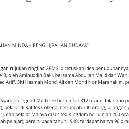
AHAN MINDA – PENGHIJRAHAN BUDAYA”
engan rujukan ringkas GPMS, dicetuskan idea penubuhanny
48, oleh Aminuddin Baki, bersama Abdullah Majid dan Wan 
ed Ariff, Siti Hasmah Mohd. Ali dan Mohd Nor Marahakim, pe
dward College of Medicine berjumlah 312 orang, bilangan p
; pelajar di Raffles College, berjumlah 300 orang, bilangan
), dan pelajar Malaya di United Kingdom berjumlah 200 ora
h pelajar); bererti pada tahun 1948, terdapat hanya 96 ora