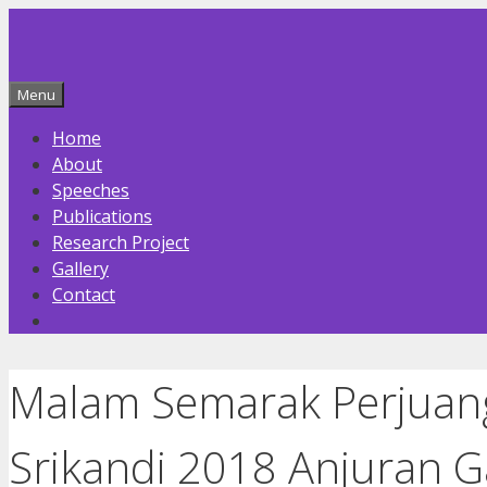
Skip
to
content
Menu
Home
About
Speeches
Publications
Research Project
Gallery
Contact
Malam Semarak Perjua
Srikandi 2018 Anjuran 