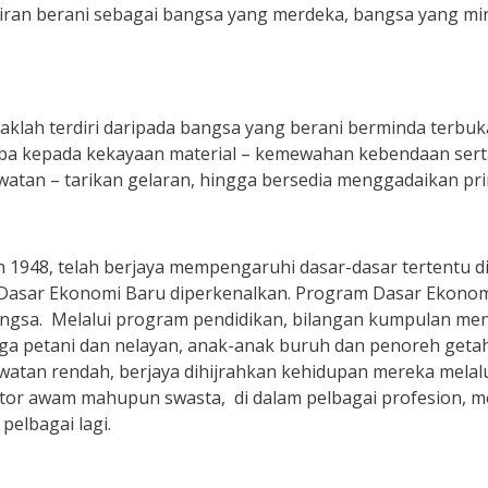
kiran berani sebagai bangsa yang merdeka, bangsa yang mi
klah terdiri daripada bangsa yang berani berminda terbu
ba kepada kekayaan material – kemewahan kebendaan sert
watan – tarikan gelaran, hingga bersedia menggadaikan pr
1948, telah berjaya mempengaruhi dasar-dasar tertentu di
s Dasar Ekonomi Baru diperkenalkan. Program Dasar Ekonom
ngsa. Melalui program pendidikan, bilangan kumpulan men
ga petani dan nelayan, anak-anak buruh dan penoreh getah
watan rendah, berjaya dihijrahkan kehidupan mereka melal
ktor awam mahupun swasta, di dalam pelbagai profesion, m
pelbagai lagi.