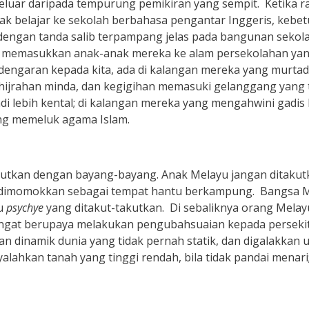
eluar daripada tempurung pemikiran yang sempit. Ketika r
k belajar ke sekolah berbahasa pengantar Inggeris, kebet
, dengan tanda salib terpampang jelas pada bangunan sekol
, memasukkan anak-anak mereka ke alam persekolahan yang te
dengaran kepada kita, ada di kalangan mereka yang murt
ijrahan minda, dan kegigihan memasuki gelanggang yang te
 lebih kental; di kalangan mereka yang mengahwini gadis 
ang memeluk agama Islam.
akutkan dengan bayang-bayang. Anak Melayu jangan ditakut
 dimomokkan sebagai tempat hantu berkampung. Bangsa Me
au
psychye
yang ditakut-takutkan. Di sebaliknya orang Melay
emangat berupaya melakukan pengubahsuaian kepada persek
 dinamik dunia yang tidak pernah statik, dan digalakkan u
nyalahkan tanah yang tinggi rendah, bila tidak pandai menar