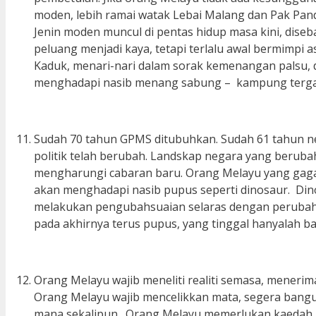
moden, lebih ramai watak Lebai Malang dan Pak Pand
Jenin moden muncul di pentas hidup masa kini, diseb
peluang menjadi kaya, tetapi terlalu awal bermimpi
Kaduk, menari-nari dalam sorak kemenangan palsu, d
menghadapi nasib menang sabung – kampung terga
Sudah 70 tahun GPMS ditubuhkan. Sudah 61 tahun ne
politik telah berubah. Landskap negara yang berub
mengharungi cabaran baru. Orang Melayu yang gag
akan menghadapi nasib pupus seperti dinosaur. Din
melakukan pengubahsuaian selaras dengan perubahan 
pada akhirnya terus pupus, yang tinggal hanyalah ba
Orang Melayu wajib meneliti realiti semasa, menerim
Orang Melayu wajib mencelikkan mata, segera bangu
mana sekalipun. Orang Melayu memerlukan kaedah p