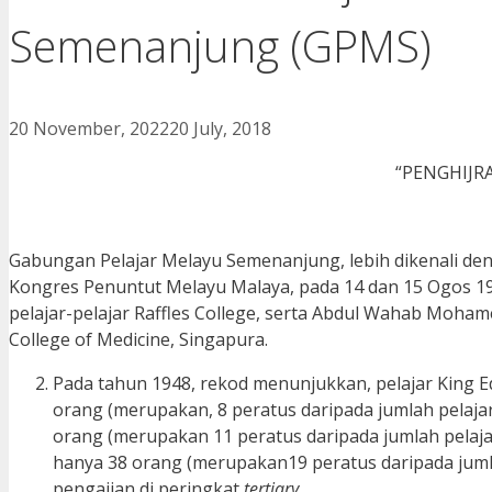
Semenanjung (GPMS)
20 November, 2022
20 July, 2018
“PENGHIJR
Gabungan Pelajar Melayu Semenanjung, lebih dikenali d
Kongres Penuntut Melayu Malaya, pada 14 dan 15 Ogos 19
pelajar-pelajar Raffles College, serta Abdul Wahab Moham
College of Medicine, Singapura.
Pada tahun 1948, rekod menunjukkan, pelajar King E
orang (merupakan, 8 peratus daripada jumlah pelajar)
orang (merupakan 11 peratus daripada jumlah pelajar
hanya 38 orang (merupakan19 peratus daripada jumla
pengajian di peringkat
tertiary
.