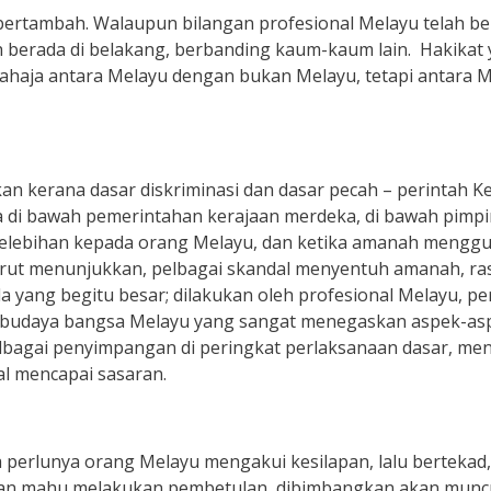
h bertambah. Walaupun bilangan profesional Melayu telah 
sih berada di belakang, berbanding kaum-kaum lain. Hakikat y
 sahaja antara Melayu dengan bukan Melayu, tetapi antara
kan kerana dasar diskriminasi dan dasar pecah – perintah Ke
da di bawah pemerintahan kerajaan merdeka, di bawah pimpi
kelebihan kepada orang Melayu, dan ketika amanah menggu
urut menunjukkan, pelbagai skandal menyentuh amanah, rasu
a yang begitu besar; dilakukan oleh profesional Melayu, p
udaya bangsa Melayu yang sangat menegaskan aspek-aspek
pelbagai penyimpangan di peringkat perlaksanaan dasar, m
l mencapai sasaran.
perlunya orang Melayu mengakui kesilapan, lalu bertekad
han mahu melakukan pembetulan, dibimbangkan akan muncul