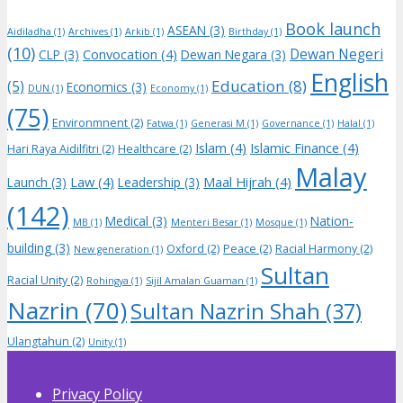
Book launch
ASEAN
(3)
Aidiladha
(1)
Archives
(1)
Arkib
(1)
Birthday
(1)
(10)
Dewan Negeri
Convocation
(4)
CLP
(3)
Dewan Negara
(3)
English
Education
(8)
(5)
Economics
(3)
DUN
(1)
Economy
(1)
(75)
Environmnent
(2)
Fatwa
(1)
Generasi M
(1)
Governance
(1)
Halal
(1)
Islam
(4)
Islamic Finance
(4)
Hari Raya Aidilfitri
(2)
Healthcare
(2)
Malay
Law
(4)
Maal Hijrah
(4)
Launch
(3)
Leadership
(3)
(142)
Medical
(3)
Nation-
MB
(1)
Menteri Besar
(1)
Mosque
(1)
building
(3)
Oxford
(2)
Peace
(2)
Racial Harmony
(2)
New generation
(1)
Sultan
Racial Unity
(2)
Rohingya
(1)
Sijil Amalan Guaman
(1)
Nazrin
(70)
Sultan Nazrin Shah
(37)
Ulangtahun
(2)
Unity
(1)
Privacy Policy