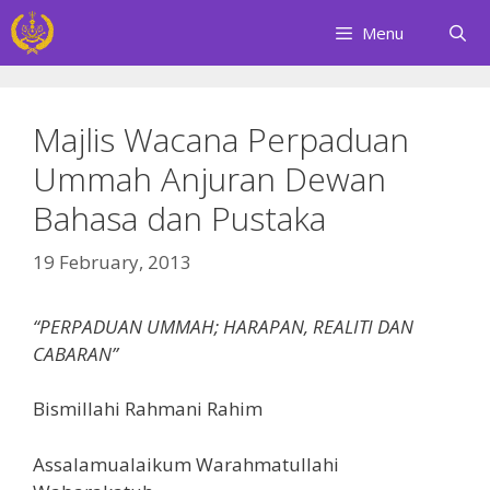
Skip
Menu
to
content
Majlis Wacana Perpaduan
Ummah Anjuran Dewan
Bahasa dan Pustaka
19 February, 2013
“PERPADUAN UMMAH; HARAPAN, REALITI DAN
CABARAN”
Bismillahi Rahmani Rahim
Assalamualaikum Warahmatullahi