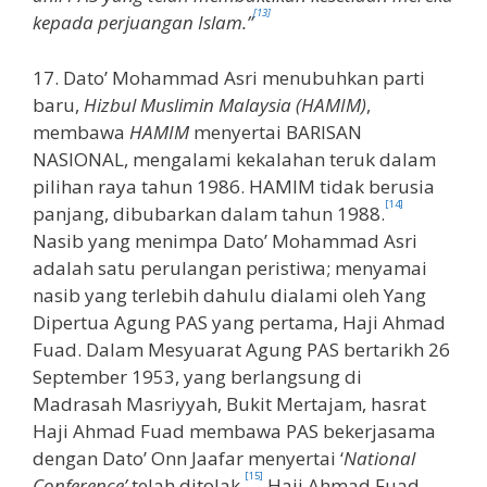
[13]
kepada perjuangan Islam.”
17. Dato’ Mohammad Asri menubuhkan parti
baru,
Hizbul Muslimin Malaysia
(HAMIM)
,
membawa
HAMIM
menyertai BARISAN
NASIONAL, mengalami kekalahan teruk dalam
pilihan raya tahun 1986. HAMIM tidak berusia
[14]
panjang, dibubarkan dalam tahun 1988.
Nasib yang menimpa Dato’ Mohammad Asri
adalah satu perulangan peristiwa; menyamai
nasib yang terlebih dahulu dialami oleh Yang
Dipertua Agung PAS yang pertama, Haji Ahmad
Fuad. Dalam Mesyuarat Agung PAS bertarikh 26
September 1953, yang berlangsung di
Madrasah Masriyyah, Bukit Mertajam, hasrat
Haji Ahmad Fuad membawa PAS bekerjasama
dengan Dato’ Onn Jaafar menyertai ‘
National
[15]
Conference’
telah ditolak.
Haji Ahmad Fuad