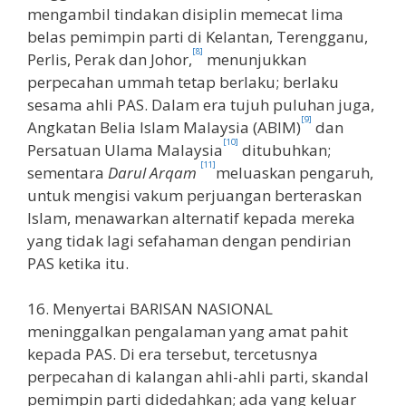
mengambil tindakan disiplin memecat lima
belas pemimpin parti di Kelantan, Terengganu,
[8]
Perlis, Perak dan Johor,
menunjukkan
perpecahan ummah tetap berlaku; berlaku
sesama ahli PAS. Dalam era tujuh puluhan juga,
[9]
Angkatan Belia Islam Malaysia (ABIM)
dan
[10]
Persatuan Ulama Malaysia
ditubuhkan;
[11]
sementara
Darul Arqam
meluaskan pengaruh,
untuk mengisi vakum perjuangan berteraskan
Islam, menawarkan alternatif kepada mereka
yang tidak lagi sefahaman dengan pendirian
PAS ketika itu.
16. Menyertai BARISAN NASIONAL
meninggalkan pengalaman yang amat pahit
kepada PAS. Di era tersebut, tercetusnya
perpecahan di kalangan ahli-ahli parti, skandal
pemimpin parti didedahkan; ada yang keluar