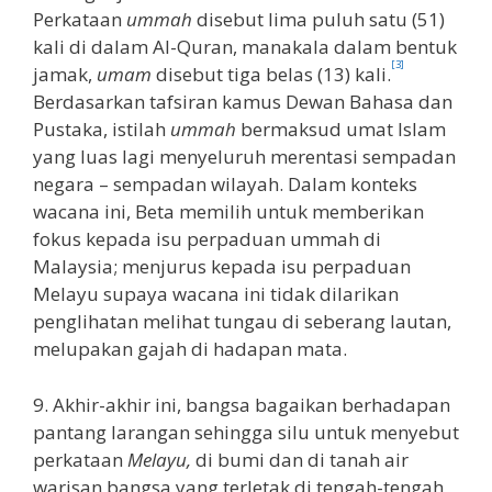
Perkataan
ummah
disebut lima puluh satu (51)
kali di dalam Al-Quran, manakala dalam bentuk
[3]
jamak,
umam
disebut tiga belas (13) kali.
Berdasarkan tafsiran kamus Dewan Bahasa dan
Pustaka, istilah
ummah
bermaksud umat Islam
yang luas lagi menyeluruh merentasi sempadan
negara – sempadan wilayah. Dalam konteks
wacana ini, Beta memilih untuk memberikan
fokus kepada isu perpaduan ummah di
Malaysia; menjurus kepada isu perpaduan
Melayu supaya wacana ini tidak dilarikan
penglihatan melihat tungau di seberang lautan,
melupakan gajah di hadapan mata.
9. Akhir-akhir ini, bangsa bagaikan berhadapan
pantang larangan sehingga silu untuk menyebut
perkataan
Melayu,
di bumi dan di tanah air
warisan bangsa yang terletak di tengah-tengah