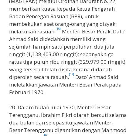
(MAGERAN) melalui Ordinan Darurat No. 22,
memberikan kuasa kepada Ketua Pengarah
Badan Pencegah Rasuah (BPR), untuk
membekukan aset orang-orang yang disyaki
[16]
melakukan rasuah.
Menteri Besar Perak, Dato’
Ahmad Said didedahkan memiliki wang
sejumlah hampir satu perpuluhan dua juta
ringgit (1,138,403.00 ringgit); sebanyak tiga
ratus tiga puluh ribu ringgit (329,979.00 ringgit)
wang tersebut telah disita kerana didapati
[17]
diperoleh secara rasuah.
Dato’ Ahmad Said
meletakkan jawatan Menteri Besar Perak pada
Februari 1970.
20. Dalam bulan Julai 1970, Menteri Besar
Terengganu, Ibrahim Fikri diarah bercuti selama
dua bulan dan selepas itu jawatan Menteri
Besar Terengganu digantikan dengan Mahmood
[18]