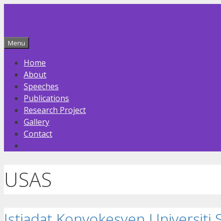
Skip
to
content
Menu
Home
About
Speeches
Publications
Research Project
Gallery
Contact
USAS
Istiadat Konvokesyen Universiti