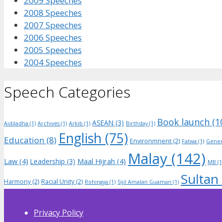
2009 Speeches
2008 Speeches
2007 Speeches
2006 Speeches
2005 Speeches
2004 Speeches
Speech Categories
Book launch
(1
ASEAN
(3)
Aidiladha
(1)
Archives
(1)
Arkib
(1)
Birthday
(1)
English
(75)
Education
(8)
Environmnent
(2)
Fatwa
(1)
Gener
Malay
(142)
Law
(4)
Maal Hijrah
(4)
Leadership
(3)
MB
(1
Sultan
Harmony
(2)
Racial Unity
(2)
Rohingya
(1)
Sijil Amalan Guaman
(1)
Privacy Policy