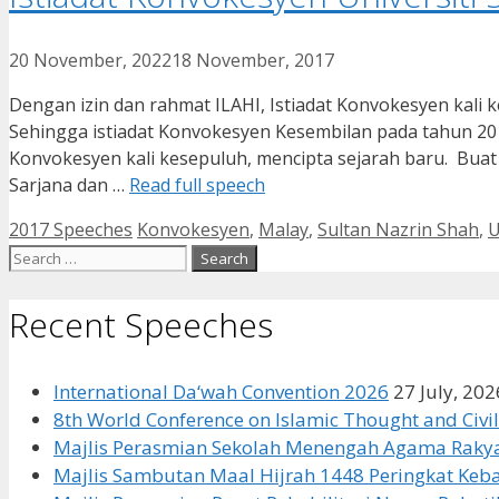
20 November, 2022
18 November, 2017
Dengan izin dan rahmat ILAHI, Istiadat Konvokesyen kali k
Sehingga istiadat Konvokesyen Kesembilan pada tahun 2016,
Konvokesyen kali kesepuluh, mencipta sejarah baru. Bua
Sarjana dan …
Read full speech
Categories
Tags
2017 Speeches
Konvokesyen
,
Malay
,
Sultan Nazrin Shah
,
U
Search
for:
Recent Speeches
International Da‘wah Convention 2026
27 July, 202
8th World Conference on Islamic Thought and Civil
Majlis Perasmian Sekolah Menengah Agama Rakya
Majlis Sambutan Maal Hijrah 1448 Peringkat Ke