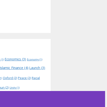
Economics
(3)
N
(1)
Economy
(1)
Islamic Finance
(4)
Launch
(3)
Oxford
(2)
Peace
(2)
Racial
1)
hun
(2)
Unity
(1)