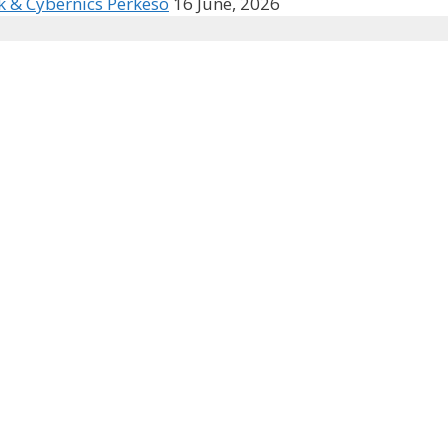
k & Cybernics Perkeso
16 June, 2026