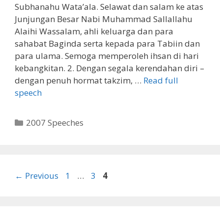
Subhanahu Wata’ala. Selawat dan salam ke atas
Junjungan Besar Nabi Muhammad Sallallahu
Alaihi Wassalam, ahli keluarga dan para
sahabat Baginda serta kepada para Tabiin dan
para ulama. Semoga memperoleh ihsan di hari
kebangkitan. 2. Dengan segala kerendahan diri –
dengan penuh hormat takzim, …
Read full
speech
Categories
2007 Speeches
Page
Page
Page
←
Previous
1
…
3
4