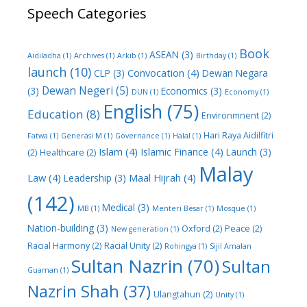
Speech Categories
Book
ASEAN
(3)
Aidiladha
(1)
Archives
(1)
Arkib
(1)
Birthday
(1)
launch
(10)
Convocation
(4)
CLP
(3)
Dewan Negara
Dewan Negeri
(5)
(3)
Economics
(3)
DUN
(1)
Economy
(1)
English
(75)
Education
(8)
Environmnent
(2)
Hari Raya Aidilfitri
Fatwa
(1)
Generasi M
(1)
Governance
(1)
Halal
(1)
Islam
(4)
Islamic Finance
(4)
Launch
(3)
(2)
Healthcare
(2)
Malay
Law
(4)
Maal Hijrah
(4)
Leadership
(3)
(142)
Medical
(3)
MB
(1)
Menteri Besar
(1)
Mosque
(1)
Nation-building
(3)
Oxford
(2)
Peace
(2)
New generation
(1)
Racial Harmony
(2)
Racial Unity
(2)
Rohingya
(1)
Sijil Amalan
Sultan Nazrin
(70)
Sultan
Guaman
(1)
Nazrin Shah
(37)
Ulangtahun
(2)
Unity
(1)