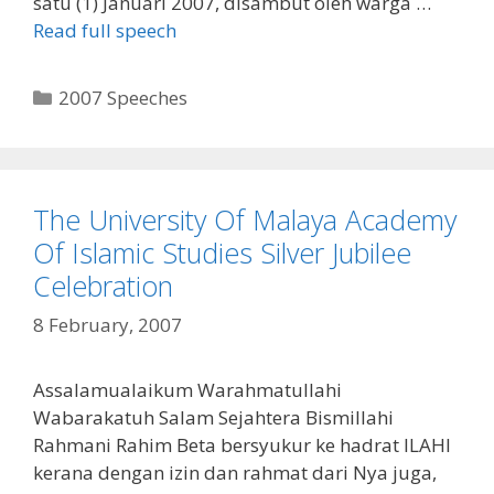
satu (1) Januari 2007, disambut oleh warga …
Read full speech
Categories
2007 Speeches
The University Of Malaya Academy
Of Islamic Studies Silver Jubilee
Celebration
8 February, 2007
Assalamualaikum Warahmatullahi
Wabarakatuh Salam Sejahtera Bismillahi
Rahmani Rahim Beta bersyukur ke hadrat ILAHI
kerana dengan izin dan rahmat dari Nya juga,